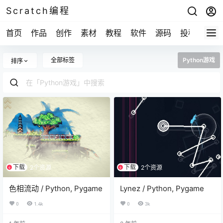
Scratch编程
首页
作品
创作
素材
教程
软件
源码
投稿
关于
全部标签
Python游戏
排序
下载
下载
2个资源
2个资源
色相流动 / Python, Pygame
Lynez / Python, Pygame
0
1.4k
0
3k