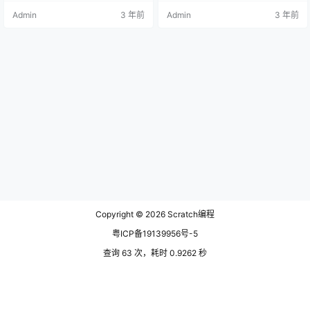
并绘制4个椭圆，椭圆的大小要能容
程，比较易懂，入门容易。图形化
Admin
3 年前
Admin
3 年前
下小猫，内部填充白色。4个椭圆水
编程主要是以scratch为主，很多小
平等间距分布在舞台正中位置。 2、
孩，以及父母不知道如何和下手去
程序开始时，小猫位于最左侧椭圆
学习。今天mathscoding就给大家
内，面向屏幕右侧。 3、每按一下空
分享一个免费的入门级，可以自学
格键，小猫向右移动一次，进入下
基础的教程。 如何获取scratch入门
一个椭圆。 scratch小猫进圈步骤：
教程呢？ scratch编程软件里面是有
1、打…
自…
Copyright © 2026
Scratch编程
粤ICP备19139956号-5
查询 63 次，耗时 0.9262 秒