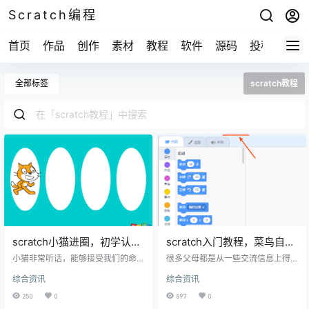
Scratch编程
首页
作品
创作
素材
教程
软件
源码
投稿
关于
全部标签
scratch教程
scratch小猫进圈，初学认识
scratch入门教程，菜鸟自学
积木块
基础
小猫非常听话，能够接受我们的命
很多父母都是从一些交流信息上得
令在舞台上左右移动，但是他只能
知，有编程这个东西。所以，根据
综合资讯
综合资讯
跳到相邻的圈里，不能跑到圆圈
小孩的大小，寻找适合自己小孩的
外。 scratch小猫进圈要求： 1、使
编程。宝宝小学，6/7岁的样子的
250
0
897
0
用造型工具为舞台背景填充蓝色，
话，听的最多的是就是图形化编