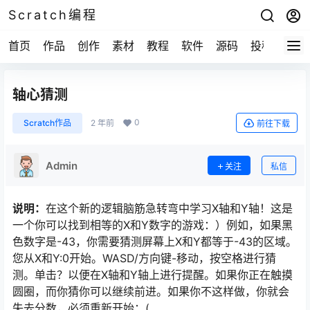
Scratch编程
首页
作品
创作
素材
教程
软件
源码
投稿
关于
轴心猜测
0
Scratch作品
2 年前
前往下载
Admin
关注
私信
说明：
在这个新的逻辑脑筋急转弯中学习X轴和Y轴！这是
一个你可以找到相等的X和Y数字的游戏：）例如，如果黑
色数字是-43，你需要猜测屏幕上X和Y都等于-43的区域。
您从X和Y:0开始。WASD/方向键-移动，按空格进行猜
测。单击？以便在X轴和Y轴上进行提醒。如果你正在触摸
圆圈，而你猜你可以继续前进。如果你不这样做，你就会
失去分数，必须重新开始：(