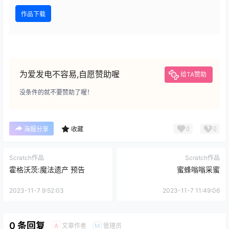
作品下载
为爱发电不容易,自愿赞助喔
给TA赞助
没条件的就不要赞助了喔！
0
0
海报分享
收藏
Scratch作品
Scratch作品
霍格沃茨:魔法遗产 预告
蜜蜂嗡嗡采蜜
2023-11-7 9:52:03
2023-11-7 11:49:06
0 条回复
文章作者
管理员
A
M