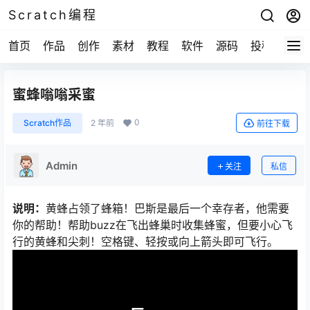
Scratch编程
首页
作品
创作
素材
教程
软件
源码
投稿
关于
蜜蜂嗡嗡采蜜
0
Scratch作品
2 年前
前往下载
Admin
关注
私信
说明：
黄蜂占领了蜂箱！巴斯是最后一个幸存者，他需要
你的帮助！帮助buzz在飞出蜂巢时收集蜂蜜，但要小心飞
行的黄蜂和尖刺！空格键、轻按或向上箭头即可飞行。