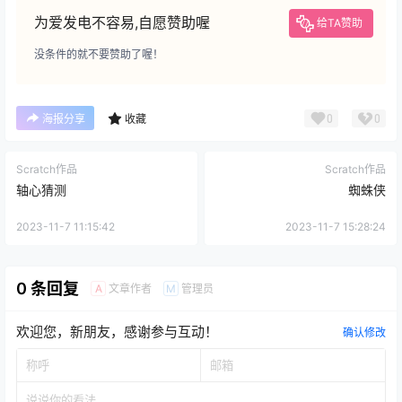
为爱发电不容易,自愿赞助喔
给TA赞助
没条件的就不要赞助了喔！
0
0
海报分享
收藏
Scratch作品
Scratch作品
轴心猜测
蜘蛛侠
2023-11-7 11:15:42
2023-11-7 15:28:24
0 条回复
文章作者
管理员
A
M
欢迎您，新朋友，感谢参与互动！
确认修改