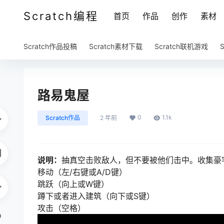
Scratch编程
首页
作品
创作
素材
Scratch作品投稿
Scratch素材下载
Scratch联机游戏
路易鬼屋
0
1.1k
Scratch作品
2 年前
说明：
抽真空击败敌人，但不要被他们击中。收集豪
移动（左/右键或A/D键）
跳跃（向上或W键）
蹲下或者进入建筑（向下或S键）
攻击（空格）