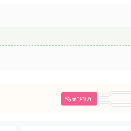
给TA赞助