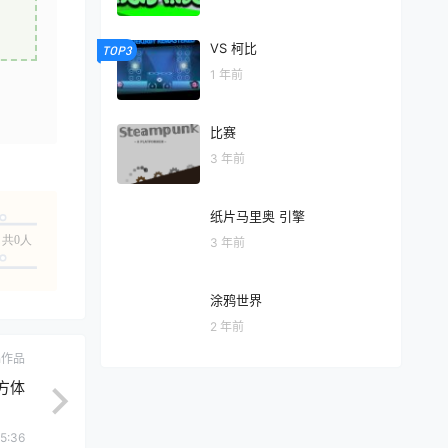
VS 柯比
TOP3
1 年前
比赛
3 年前
纸片马里奥 引擎
共0人
3 年前
涂鸦世界
2 年前
ch作品
方体
5:36