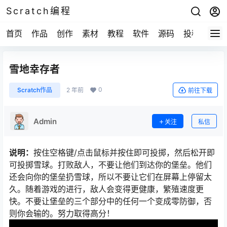
Scratch编程
首页
作品
创作
素材
教程
软件
源码
投稿
关于
雪地幸存者
0
Scratch作品
2 年前
前往下载
Admin
关注
私信
说明：
按住空格键/点击鼠标并按住即可投掷，然后松开即
可投掷雪球。打败敌人，不要让他们到达你的堡垒。他们
还会向你的堡垒扔雪球，所以不要让它们在屏幕上停留太
久。随着游戏的进行，敌人会变得更健康，繁殖速度更
快。不要让堡垒的三个部分中的任何一个变成零防御，否
则你会输的。努力取得高分！