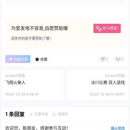
为爱发电不容易,自愿赞助喔
给TA赞助
没条件的就不要赞助了喔！
0
0
海报分享
收藏
Scratch作品
Scratch作品
飞翔火柴人
冰川比赛 双人游戏
2023-12-29 9:48:19
2023-12-29 10:26:07
1 条回复
文章作者
管理员
A
M
欢迎您，新朋友，感谢参与互动！
确认修改