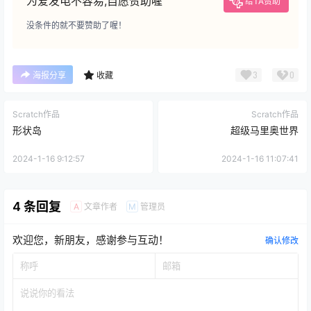
为爱发电不容易,自愿赞助喔
给TA赞助
没条件的就不要赞助了喔！
3
0
海报分享
收藏
Scratch作品
Scratch作品
形状岛
超级马里奥世界
2024-1-16 9:12:57
2024-1-16 11:07:41
4 条回复
文章作者
管理员
A
M
欢迎您，新朋友，感谢参与互动！
确认修改