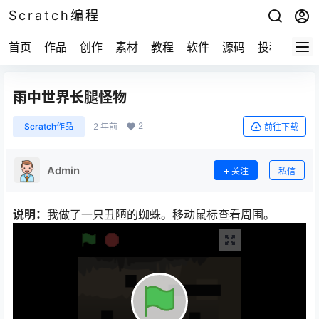
Scratch编程
首页
作品
创作
素材
教程
软件
源码
投稿
关于
雨中世界长腿怪物
2
Scratch作品
2 年前
前往下载
Admin
关注
私信
说明：
我做了一只丑陋的蜘蛛。移动鼠标查看周围。