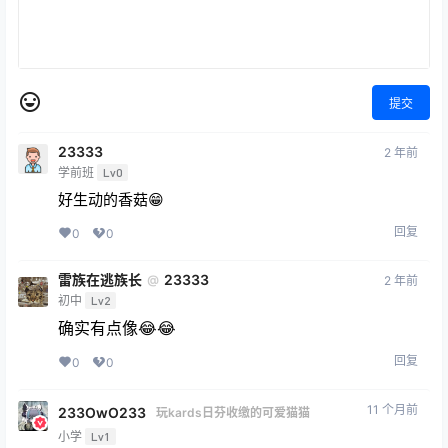
提交
23333
2 年前
学前班
Lv0
好生动的香菇😁
回复
0
0
雷族在逃族长
23333
@
2 年前
初中
Lv2
确实有点像😂😂
回复
0
0
11 个月前
233OwO233
玩kards日芬收缴的可爱猫猫
小学
Lv1