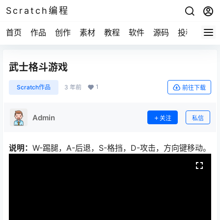
Scratch编程
首页
作品
创作
素材
教程
软件
源码
投稿
关于
武士格斗游戏
1
Scratch作品
3 年前
前往下载
Admin
关注
私信
说明：
W-踢腿，A-后退，S-格挡，D-攻击，方向键移动。