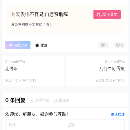
为爱发电不容易,自愿赞助喔
给TA赞助
没条件的就不要赞助了喔！
1
0
海报分享
收藏
Scratch作品
Scratch作品
走线条
几何冲刺 零度
2024-2-7 14:48:15
2024-2-8 9:49:13
0 条回复
文章作者
管理员
A
M
欢迎您，新朋友，感谢参与互动！
确认修改