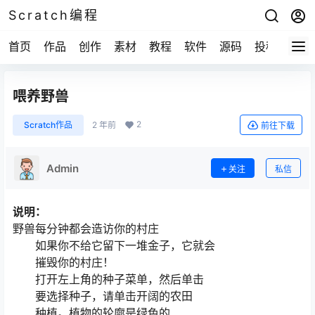
Scratch编程
首页
作品
创作
素材
教程
软件
源码
投稿
关于
喂养野兽
2
Scratch作品
2 年前
前往下载
Admin
关注
私信
说明：
野兽每分钟都会造访你的村庄
如果你不给它留下一堆金子，它就会
摧毁你的村庄！
打开左上角的种子菜单，然后单击
要选择种子，请单击开阔的农田
种植。植物的轮廓是绿色的