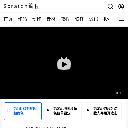
Scratch编程
首页
作品
创作
素材
教程
软件
源码
投稿
关于
第1集 绘制地图
第2集 地图和角
第3集 炮台跟踪
和角色
色位置设定
敌人并展开攻击