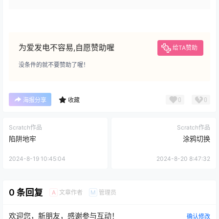
为爱发电不容易,自愿赞助喔
给TA赞助
没条件的就不要赞助了喔！
0
0
海报分享
收藏
Scratch作品
Scratch作品
陷阱地牢
涂鸦切换
2024-8-19 10:45:04
2024-8-20 8:47:32
0 条回复
文章作者
管理员
A
M
欢迎您，新朋友，感谢参与互动！
确认修改