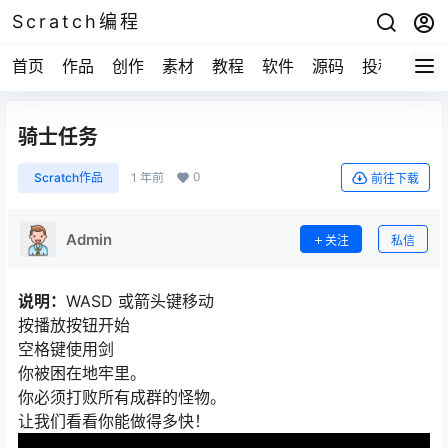
Scratch编程
首页
作品
创作
素材
教程
软件
源码
投稿
关于
骑士任务
0
Scratch作品
1 年前
前往下载
Admin
关注
私信
说明：
WASD 或箭头键移动
按播放按钮开始
空格键使用剑
你被困在地牢里。
你必须打败所有成群的怪物。
让我们看看你能做得多快！