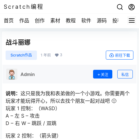
Scratch编程
首页
作品
创作
素材
教程
软件
源码
投稿
关于
战斗丽娜
3
Scratch作品
1 年前
前往下载
Admin
关注
私信
说明：
这只是我为我和表弟做的一个小游戏。你需要两个
玩家才能玩得开心，所以去找个朋友一起对战吧 🙂
玩家 1 控制：（WASD）
A – 左 S – 攻击
D – 右 W – 跳跃 / 双跳
玩家 2 控制：（箭头键）