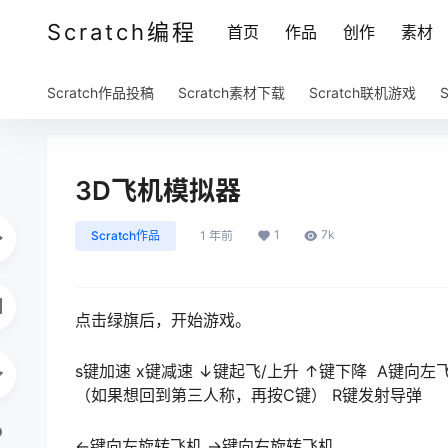
Scratch编程
首页
作品
创作
素材
Scratch作品投稿
Scratch素材下载
Scratch联机游戏
3D飞机模拟器
1
7k
Scratch作品
1 年前
点击绿旗后，开始游戏。
s键加速 x键减速 ↓键起飞/上升 ↑键下降 A键向
（如果想回到第三人称，再按C键） R键发射导弹
←键向左旋转飞机 →键向右旋转飞机