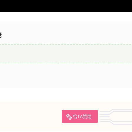
器
给TA赞助