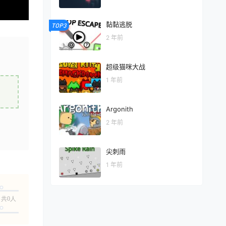
黏黏逃脱
TOP3
2 年前
超级猫咪大战
1 年前
Argonith
2 年前
尖刺雨
1 年前
共0人