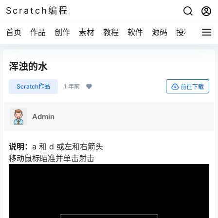
Scratch编程
首页
作品
创作
素材
教程
软件
源码
投稿
关于
浑浊的水
Scratch作品
1 年前
前往下载
Admin
说明：
a 和 d 或左和右箭头
移动鼠标瞄准并单击射击