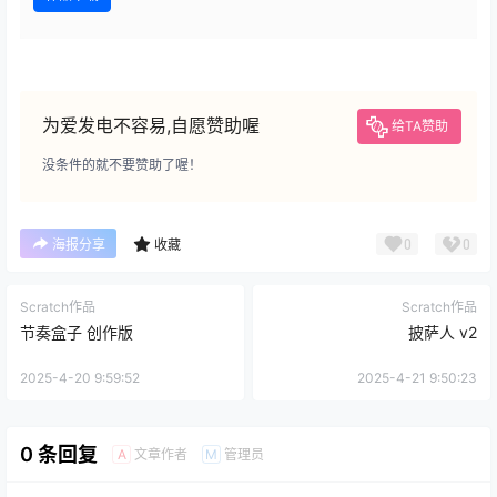
为爱发电不容易,自愿赞助喔
给TA赞助
没条件的就不要赞助了喔！
0
0
海报分享
收藏
Scratch作品
Scratch作品
节奏盒子 创作版
披萨人 v2
2025-4-20 9:59:52
2025-4-21 9:50:23
0 条回复
文章作者
管理员
A
M