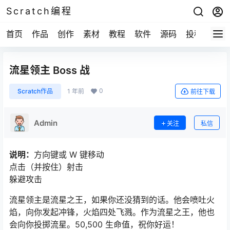
Scratch编程
首页
作品
创作
素材
教程
软件
源码
投稿
关于
流星领主 Boss 战
0
Scratch作品
1 年前
前往下载
Admin
关注
私信
说明：
方向键或 W 键移动
点击（并按住）射击
躲避攻击
流星领主是流星之王，如果你还没猜到的话。他会喷吐火
焰，向你发起冲锋，火焰四处飞溅。作为流星之王，他也
会向你投掷流星。50,500 生命值，祝你好运！