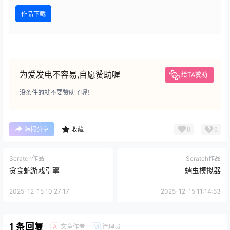
作品下载
为爱发电不容易,自愿赞助喔
给TA赞助
没条件的就不要赞助了喔！
0
0
海报分享
收藏
Scratch作品
Scratch作品
贪食蛇游戏引擎
蠕虫模拟器
2025-12-15 10:27:17
2025-12-15 11:14:53
1 条回复
文章作者
管理员
A
M