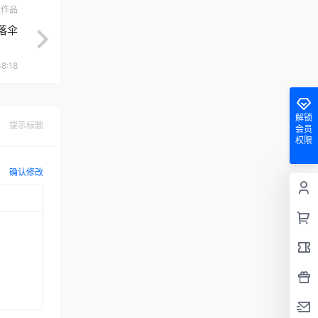
ch作品
落伞
38:18
解锁
提示标题
会员
权限
确认修改