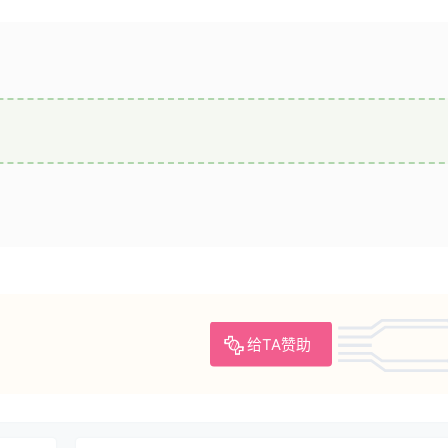
给TA赞助