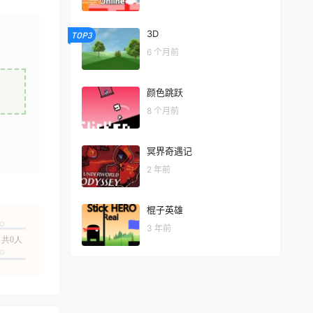
3D
TOP3
6 个月前
颜色跳跃
8 个月前
冥界奇遇记
2 年前
棍子英雄
3 年前
共0人