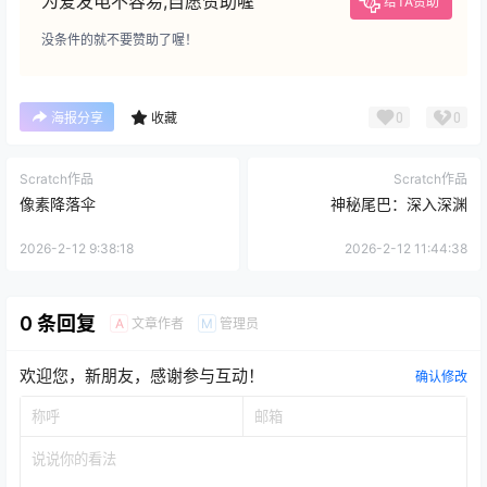
为爱发电不容易,自愿赞助喔
给TA赞助
没条件的就不要赞助了喔！
0
0
海报分享
收藏
Scratch作品
Scratch作品
像素降落伞
神秘尾巴：深入深渊
2026-2-12 9:38:18
2026-2-12 11:44:38
0 条回复
文章作者
管理员
A
M
欢迎您，新朋友，感谢参与互动！
确认修改