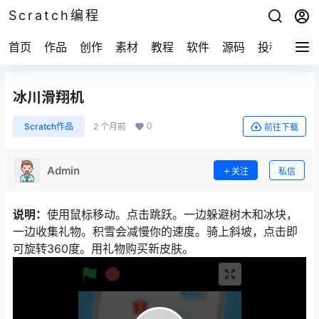
Scratch编程
首页
作品
创作
素材
教程
软件
源码
投稿
关于
冰川滑翔机
0
Scratch作品
2 个月前
前往下载
Admin
关注
私信
说明：
使用鼠标移动。点击跳跃。一边躲避树木和冰块，
一边收集礼物。积雪会减慢你的速度。骑上斜坡，点击即
可旋转360度。用礼物购买新皮肤。