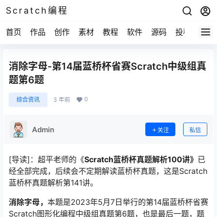
Scratch编程
首页
作品
创作
素材
教程
软件
源码
投稿
关于
消除字母-第14届蓝桥杯省赛Scratch中级组真
题第6题
0
综合资讯
3 年前
Admin
关注
私信
[导读]：超平老师的《
Scratch蓝桥杯真题解析100讲》
已
经全部完成，后续会不定期解读蓝桥杯真题，这是Scratch
蓝桥杯真题解析第141讲。
消除字母，
本题是2023年5月7日举行的第14届蓝桥杯省赛
Scratch图形化编程中级组真题第6题，也是最后一题，题