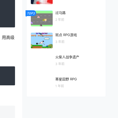
过马路
TOP3
2 年前
斑点 RPG游戏
，用高级
3 年前
火柴人战争遗产
3 年前
寒星田野 RPG
1 年前