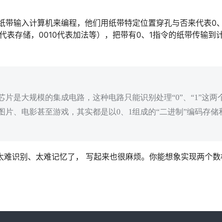
纸带输入计算机来编程，他们用纸带特定位置穿孔与否来代表0、
01代表存储，0010代表加法等），把带有0、1指令的纸带传输到
片是大规模的集成电路，这种电路只能识别处理“0”、“1”这两
片、电影甚至游戏，其实都是以0、1组成的“二进制”编码存储
是太难识别、太难记忆了， 写起来也很麻烦。你能想象实现两个数