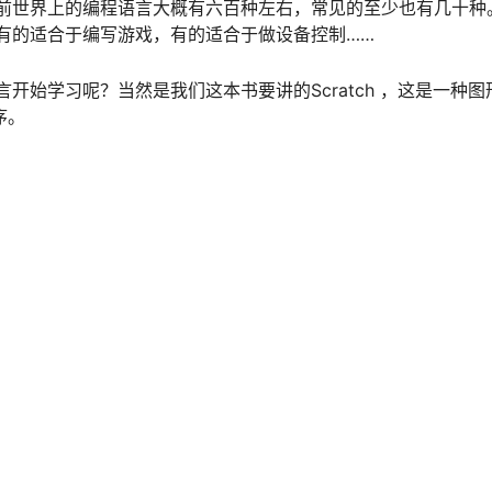
前世界上的编程语言大概有六百种左右，常见的至少也有几十种
有的适合于编写游戏，有的适合于做设备控制……
始学习呢？当然是我们这本书要讲的Scratch ，这是一种图
序。