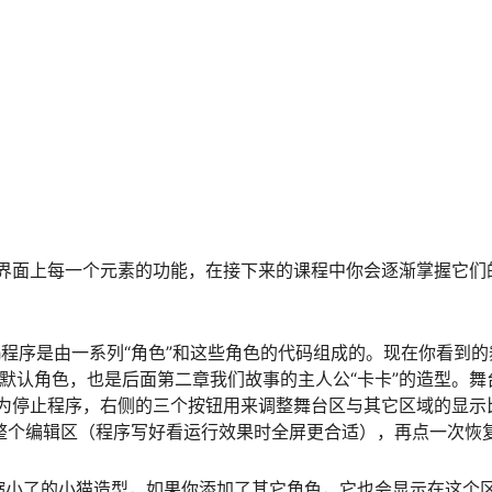
界面上每一个元素的功能，在接下来的课程中你会逐渐掌握它们
ch程序是由一系列“角色”和这些角色的代码组成的。现在你看到
内置的默认角色，也是后面第二章我们故事的主人公“卡卡”的造型。舞
为停止程序，右侧的三个按钮用来调整舞台区与其它区域的显示
满整个编辑区（程序写好看运行效果时全屏更合适），再点一次恢
缩小了的小猫造型，如果你添加了其它角色，它也会显示在这个