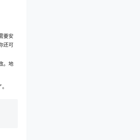
需要安
你还可
致。地
了。