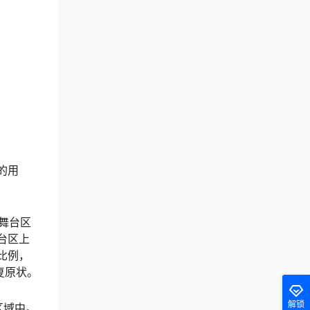
的用
的舞台区
台区上
比例，
复原状。
解锁
区域中。