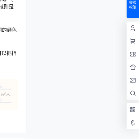
会员
域则是
权限
同的颜色
可以把指
共0人