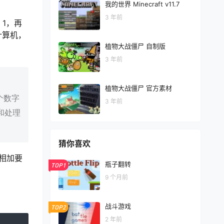
我的世界 Minecraft v11.7
3 年前
1，再
计算机，
植物大战僵尸 自制版
3 年前
植物大战僵尸 官方素材
个数字
3 年前
和处理
猜你喜欢
相加要
瓶子翻转
TOP1
9 个月前
战斗游戏
TOP2
2 年前