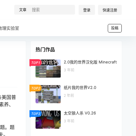
文章
登录
快速注册
数理实验室
投稿
热门作品
2.0我的世界汉化版 Minecraft
TOP1
3 年前
纸片我的世界V2.0
TOP2
2 年前
与美国普
技素养、
太空狼人杀 V0.26
TOP3
3 年前
一题。题
失。