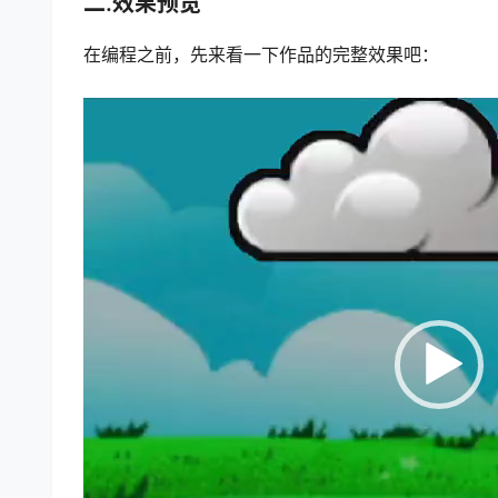
二.效果预览
在编程之前，先来看一下作品的完整效果吧：
视
频
播
放
器