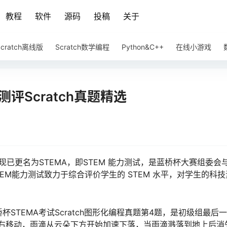
教程
软件
源码
投稿
关于
Scratch离线版
Scratch数学编程
Python&C++
在线小游戏
测评Scratch真题精选
拔赛现已更名为STEMA，即STEM 能力测试，是蓝桥杯大赛组委会
EM能力测试致力于综合评价学生的 STEM 水平，对学生的科
蓝桥杯STEMA考试Scratch图形化编程真题第4题，是初级组最后
右移动，雨滴从云朵下方开始加速下落，当雨滴溅落到地上后消