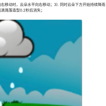
向右移动时，云朵水平向右移动；3). 同时云朵下方开始持续降
雨滴溅落造型0.2秒后消失；