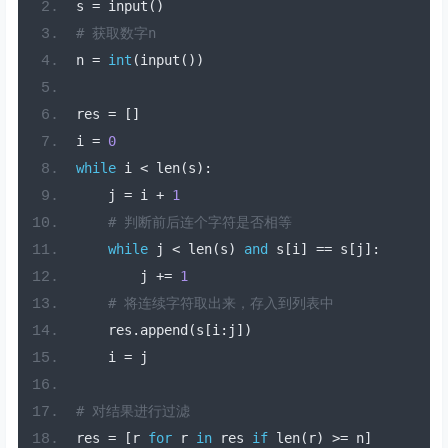
s 
=
 input
()
# 获取数字n
n 
=
int
(
input
())
res 
=
[]
i 
=
0
while
 i 
<
 len
(
s
):
    j 
=
 i 
+
1
# 判断前后连个字符是否相等
while
 j 
<
 len
(
s
)
and
 s
[
i
]
==
 s
[
j
]:
        j 
+=
1
# 将连续字符取出来，存入到列表中  
    res
.
append
(
s
[
i
:
j
])
    i 
=
 j
# 对结果进行过滤
res 
=
[
r 
for
 r 
in
 res 
if
 len
(
r
)
>=
 n
]