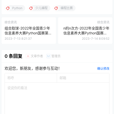
Python
少儿编程
编程比赛
综合资讯
综合资讯
组合取球-2022年全国青少年
n的n次方-2022年全国青少年
信息素养大赛Python国赛第6
信息素养大赛Python国赛第8
题
题
2023-7-13 8:21:37
2023-7-14 8:09:52
0 条回复
文章作者
管理员
A
M
欢迎您，新朋友，感谢参与互动！
确认修改