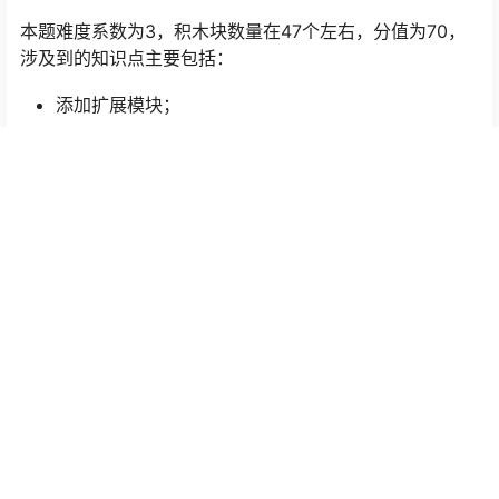
本题难度系数为3，积木块数量在47个左右，分值为70，
涉及到的知识点主要包括：
添加扩展模块；
使用演奏音符指令播放音符；
列表的基本使用，包括清空、插入和获取数据项；
事件编程，包括点击事件和按键事件；
使用计数循环遍历列表。
本题难度一般，重点考察对列表的理解以及列表的基本使
用，没有复杂的逻辑。最大的亮点是将音乐和编程结合，
让编程变得更加有趣，同时也体现了编程的强大和魅力。
为爱发电不容易,自愿赞助喔
给TA赞助
没条件的就不要赞助了喔！