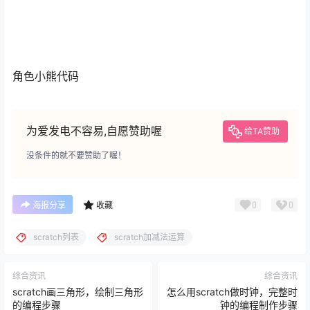
角色小熊代码
为爱发电不容易,自愿赞助喔
给TA赞助
没条件的就不要赞助了喔！
0
0
海报分享
收藏
scratch列表
scratch加减法运算
综合资讯
综合资讯
scratch画三角形，绘制三角形
怎么用scratch做时钟，完整时
的编程步骤
钟的编程制作步骤