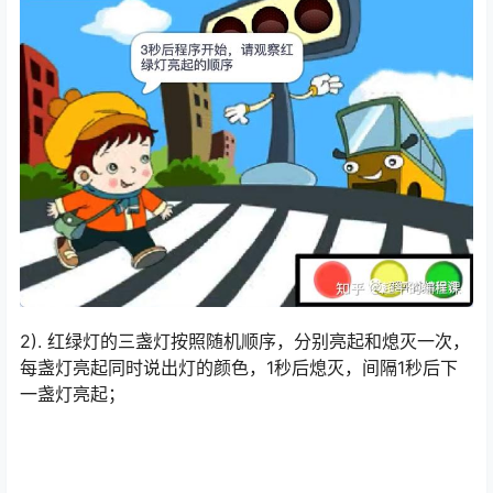
2). 红绿灯的三盏灯按照随机顺序，分别亮起和熄灭一次，
每盏灯亮起同时说出灯的颜色，1秒后熄灭，间隔1秒后下
一盏灯亮起；