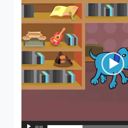
频
播
放
器
00:00