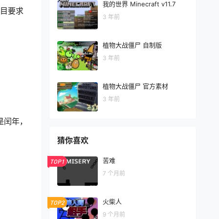
我的世界 Minecraft v11.7
题目要求
3 年前
植物大战僵尸 自制版
3 年前
植物大战僵尸 官方素材
3 年前
的是闰年，
猜你喜欢
苦难
TOP1
7 个月前
火柴人
TOP2
9 个月前