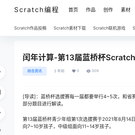
Scratch编程
首页
作品
创作
素材
Scratch作品投稿
Scratch素材下载
Scratch联机游戏
闰年计算-第13届蓝桥杯Scrat
0
309
综合资讯
3 年前
[导读]：蓝桥杯选拔赛每一届都要举行4~5次，和
部分题目进行解读。
第13届蓝桥杯青少年组第1次选拔赛于2021年8月1
向7~10岁孩子，中级组面向11~14岁孩子。