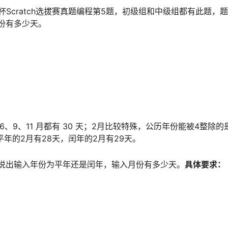
桥杯Scratch选拔赛真题编程第5题，初级组和中级组都有此题，
份有多少天。
 4、6、9、11 月都有 30 天；2月比较特殊，公历年份能被4整除
平年的2月有28天，闰年的2月有29天。
说出输入年份为平年还是闰年，输入月份有多少天。
具体要求：