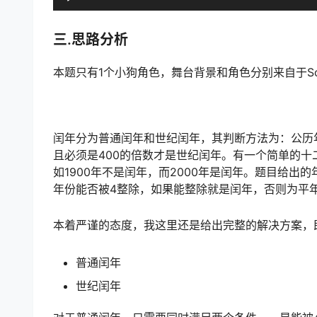
三.思路分析
本题只有1个小狗角色，舞台背景和角色分别来自于Scr
闰年分为普通闰年和世纪闰年，其判断方法为：公历年
且必须是400的倍数才是世纪闰年。有一个简单的十
如1900年不是闰年，而2000年是闰年。题目给出的
年份能否被4整除，如果能整除就是闰年，否则为平
本着严谨的态度，我这里还是给出完整的解决方案，
普通闰年
世纪闰年