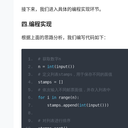
接下来，我们进入具体的编程实现环节。
四.编程实现
根据上面的思路分析，我们编写代码如下：
# 获取数字n
n 
=
int
(
input
())
# 定义列表stamps，用于保存不同的面值
stamps 
=
[]
# 依次输入不同邮票面值，并存入列表中
for
 i 
in
 range
(
n
):
    stamps
.
append
(
int
(
input
()))
# 对列表进行排序