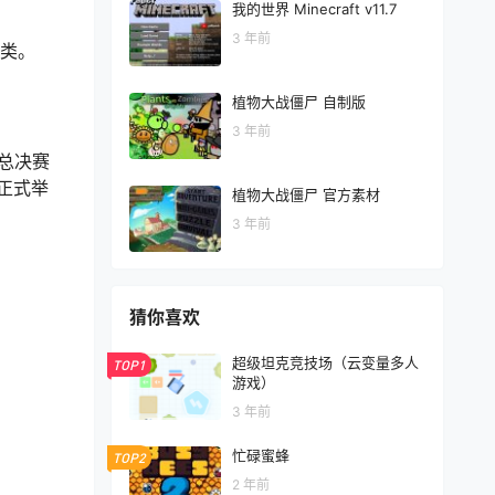
我的世界 Minecraft v11.7
3 年前
程类。
植物大战僵尸 自制版
3 年前
，总决赛
日正式举
植物大战僵尸 官方素材
3 年前
猜你喜欢
超级坦克竞技场（云变量多人
TOP1
游戏）
3 年前
忙碌蜜蜂
TOP2
2 年前