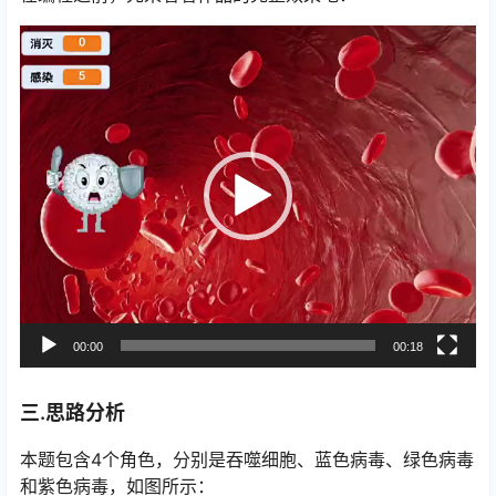
视
频
播
放
器
00:00
00:18
三.思路分析
本题包含4个角色，分别是吞噬细胞、蓝色病毒、绿色病毒
和紫色病毒，如图所示：