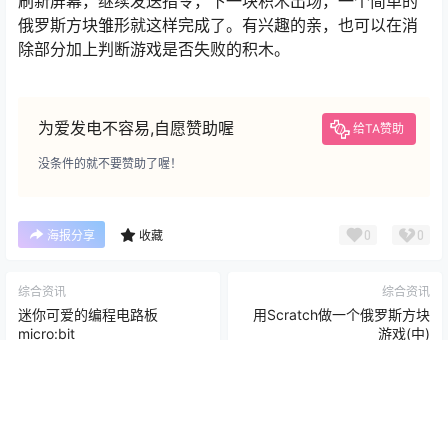
刷新屏幕，继续发送指令，下一块积木出场，一个简单的
俄罗斯方块雏形就这样完成了。有兴趣的亲，也可以在消
除部分加上判断游戏是否失败的积木。
为爱发电不容易,自愿赞助喔
给TA赞助
没条件的就不要赞助了喔！
0
0
海报分享
收藏
综合资讯
综合资讯
迷你可爱的编程电路板
用Scratch做一个俄罗斯方块
micro:bit
游戏(中)
2023-7-28 8:20:09
2023-7-28 8:20:20
0 条回复
文章作者
管理员
A
M