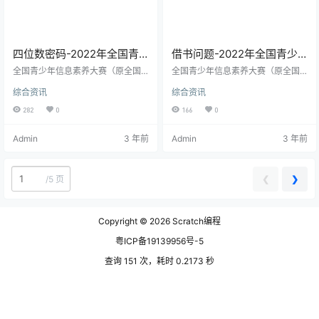
四位数密码-2022年全国青
借书问题-2022年全国青少
少年信息素养大赛Python国
年信息素养大赛Python国赛
全国青少年信息素养大赛（原全国
全国青少年信息素养大赛（原全国
赛第4题
青少年电子信息智能创新大赛）是
第3题
青少年电子信息智能创新大赛）是
综合资讯
综合资讯
“世界机器人大会青少年机器人设计
“世界机器人大会青少年机器人设计
与信息素养大赛”赛事之一，由中国
与信息素养大赛”赛事之一，由中国
282
0
166
0
电子学会主办，包含很多赛项，大
电子学会主办，包含很多赛项，大
赛自2013年举办，已连续成功举办
赛自2013年举办，已连续成功举办
Admin
3 年前
Admin
3 年前
八届，已正式入围“2022-2025学年
八届，已正式入围“2022-2025学年
面向中小学生的全国性竞赛活动名
面向中小学生的全国性竞赛活动名
单”。 大赛旨在激发广大青少年的科
单”。 大赛旨在激发广大青少年的科
学兴趣和想象力，培养钻研探究、
学兴趣和想象力，培养钻研探究、
❮
❯
/
5 页
创新创造的科学精神和实践能力，
创新创造的科学精神和实践能力，
促进青少年科技创新活动的广泛开
促进青少年科技创新活动的广泛开
展，发现和培养一批…
展，发现和培养一批…
Copyright © 2026
Scratch编程
粤ICP备19139956号-5
查询 151 次，耗时 0.2173 秒