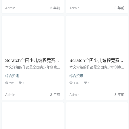
刊》的主题《我把自己弄丢了》吸
刊》的主题《我把自己弄丢了》吸
Admin
3 年前
Admin
3 年前
引了，我一口气读完了里面的每一
引了，我一口气读完了里面的每一
篇相关文章，了解了一种我从未听
篇相关文章，了解了一种我从未听
说过的疾病——阿尔兹海默症。患
说过的疾病——阿尔兹海默症。患
者的世界深深震撼了我，他们的记
者的世界深深震撼了我，他们的记
忆在被疾病一点一点无情地吞噬，
忆在被疾病一点一点无情地吞噬，
但他们仍然能够感受到悲哀、孤
但他们仍然能够感受到悲哀、孤
独、不安，仍然能够感受到爱与被
独、不安，仍然能够感受到爱与被
爱。于是…
爱。于是…
Scratch全国少儿编程竞赛获
Scratch全国少儿编程竞赛获
奖作品《我的蚂蚁森林》解
奖作品《我的蚂蚁森林》解
本文介绍的作品是全国青少年创意
本文介绍的作品是全国青少年创意
析下篇
编程与智能设计大赛创意编程比赛
析上篇
编程与智能设计大赛创意编程比赛
综合资讯
综合资讯
一等奖获得者蒋加许同学的最新参
一等奖获得者蒋加许同学的最新参
赛作品。 作品说明 作品名称是我的
赛作品。 作品说明 作品名称是我的
742
0
1.4k
1
蚂蚁森林。主题自然是关于环保，
蚂蚁森林。主题自然是关于环保，
种植森林。作品灵感来源于每天帮
种植森林。作品灵感来源于每天帮
Admin
3 年前
Admin
3 年前
爸爸收蚂蚁森林的能量，以及出游
爸爸收蚂蚁森林的能量，以及出游
时的所见所闻，如沙漠，绿洲，树
时的所见所闻，如沙漠，绿洲，树
林等。这次的作品增加了名字询问
林等。这次的作品增加了名字询问
及使用的环节，能使整个作品更加
及使用的环节，能使整个作品更加
顺畅。技术难点在于克隆体的模
顺畅。技术难点在于克隆体的模
块，控制克隆体的颜色变化以及在
块，控制克隆体的颜色变化以及在
不同场景的不同脚本。 正文 在上一
不同场景的不同脚本。 正文 上一次
篇文…
我们…