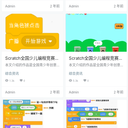
界面。先要选难度，再点start开始
台普通的计算器，让它拥有了加减
Admin
2 年前
Admin
2 年前
游戏。游戏过程中，点击help显示
乘除这些基本的运算功能。这篇文
提醒。开始游戏后，点击红点旁的
章中，我们要对这个普通计算器进
字块，它会跟红点换位置，当所有
行升级，加入强大的科学计算与质
字块，按古诗的顺序拼好后，才能
数计算功能，让它成为名副其实的
成功。 正文 古诗词是同学们小学语
多功能计算器。 常数 首先，来看一
文课程中必学的内容，大家小时候
下计算器界面最右边有一排紫色的
一定都阅读过像《唐诗三…
按键。 它们就是数学中的…
Scratch全国少儿编程竞赛获
Scratch全国少儿编程竞赛获
奖作品《垃圾分类》解析下
奖作品解析《垃圾分类》上
本文介绍的作品是全国青少年创意
本文介绍的作品是全国青少年创意
篇
编程与智能设计大赛创意编程比赛
篇
编程与智能设计大赛创意编程比赛
综合资讯
综合资讯
一等奖获得者苏子麟同学的最新参
一等奖获得者苏子麟同学的最新参
赛作品。 作品说明 这个作品的目的
赛作品。 作品说明 这个作品的目的
1.3k
0
5.3k
0
是普及垃圾分类。使用游戏的方
是普及垃圾分类。使用游戏的方
式，让大家更熟悉垃圾应该如何分
式，让大家更熟悉垃圾应该如何分
Admin
2 年前
Admin
2 年前
类。游戏的目标就是正确识别垃圾
类。游戏的目标就是正确识别垃圾
类别，用正确的垃圾桶去打击更多
类别，用正确的垃圾桶去打击更多
的垃圾。 正文 在上篇文章的最后，
的垃圾。 正文 从这篇文章开始果冻
当垃圾桶和标志完成了各自的动画
老师带领同学们一起学习scratch全
之后，就会广播开始游戏。当然同
国竞赛中获奖同学的参赛作品，今
学们如果觉得看动画太无聊了，也
天要介绍的是一等奖获得者苏子麟
可以点击skip按钮，它的意思是跳…
同学的作品《垃圾分类》。 …