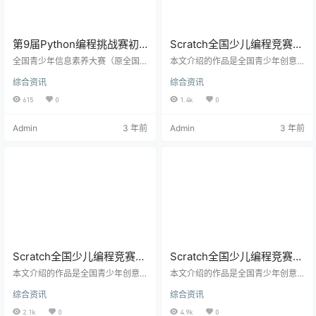
第9届Python编程挑战赛初
Scratch全国少儿编程竞赛获
中组初赛真题剖析-2023年
奖作品《穿越时空的大战》
全国青少年信息素养大赛（原全国
本文介绍的作品是全国青少年创意
全国青少年信息素养大赛
青少年电子信息智能创新大赛）是
解析下篇
编程与智能设计大赛创意编程比赛
综合资讯
综合资讯
“世界机器人大会青少年机器人设计
一等奖获得者齐嘉懿同学的参赛作
与信息素养大赛”赛事之一，由中国
品。 作品说明 游戏主人公在名侦探
615
0
1.4k
0
电子学会主办，包含很多赛项，大
柯南的帮助下，体验了最新的科技
赛自2013年举办，已连续成功举办
发明——AI机器人和时光机。乘坐时
Admin
3 年前
Admin
3 年前
八届，已正式入围“2022-2025学年
光机回到过去之后，在AI监测系统的
面向中小学生的全国性竞赛活动名
帮助下，还原出了事实的真相，并
单”。 大赛旨在激发广大青少年的科
成功带领自家花园里的植物利用高
学兴趣和想象力，培养钻研探究、
科技装备战胜僵尸，保卫家园的故
创新创造的科学精神和实践能力，
事。 游戏中运用到了变量、循环嵌
促进青少年科技创新活动的广泛开
套、克隆体、列表、字符串连接等
展，发现和培养一批…
功能，并用到了多种算法，包…
Scratch全国少儿编程竞赛获
Scratch全国少儿编程竞赛获
奖作品《穿越时空的大战》
奖作品《多功能计算器》解
本文介绍的作品是全国青少年创意
本文介绍的作品是全国青少年创意
解析上篇
编程与智能设计大赛创意编程比赛
析上篇
编程与智能设计大赛创意编程比赛
综合资讯
综合资讯
一等奖获得者齐嘉懿同学的参赛作
一等奖获得者周逸城同学的参赛作
品。 作品说明 游戏主人公在名侦探
品。 作品说明 （衷心提醒）如计算
2.1k
0
4.9k
0