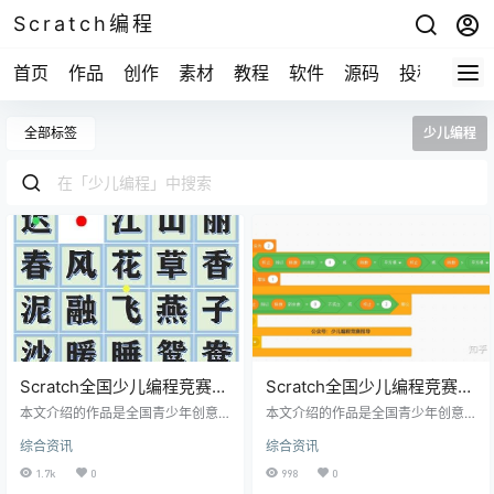
Scratch编程
首页
作品
创作
素材
教程
软件
源码
投稿
关于
全部标签
少儿编程
Scratch全国少儿编程竞赛获
Scratch全国少儿编程竞赛获
奖作品《古诗拼图》解析
奖作品《多功能计算器》解
本文介绍的作品是全国青少年创意
本文介绍的作品是全国青少年创意
编程与智能设计大赛创意编程比赛
析下篇
编程与智能设计大赛创意编程比赛
综合资讯
综合资讯
一等奖获得者高铂峻同学的参赛作
一等奖获得者周逸城同学的参赛作
品。 作品说明 这是一个古诗拼图的
品。 正文 在上一篇文章中，果冻老
1.7k
0
998
0
游戏。用鼠标点击屏幕，进入游戏
师与大家一起在Scratch中实现了一