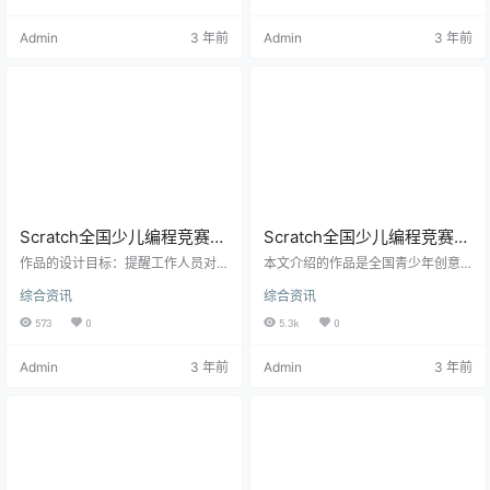
柯南的帮助下，体验了最新的科技
质数，请开加速模式（Shift+绿旗）
发明——AI机器人和时光机。乘坐时
（开始界面）有普通计算器、质数
Admin
3 年前
Admin
3 年前
光机回到过去之后，在AI监测系统的
计算器 （普通计算器）按数字键输
帮助下，还原出了事实的真相，并
入数字，运算符号键改变运算模
成功带领自家花园里的植物利用高
式，=键计算，AC清零，控制键为
科技装备战胜僵尸，保卫家园的故
白色，数字键为绿色，运算符为红
事。 游戏中运用到了变量、循环嵌
色，变量为黄色，复杂运算符为蓝
套、克隆体、列表、字符串连接等
色，常数为紫色。 （质数计算器）
功能，并用到了多种算法，包…
按数字键输入数字，计算…
Scratch全国少儿编程竞赛获
Scratch全国少儿编程竞赛获
奖作品《火车站广播系统》
奖作品《疯狂跑车》解析
作品的设计目标：提醒工作人员对
本文介绍的作品是全国青少年创意
解析
列车进站做好准备，提醒旅客及时
编程与智能设计大赛创意编程比赛
综合资讯
综合资讯
上车以免延误，为旅客提供准确详
一等奖获得者童心恺同学的参赛作
细的检票信息。随着国际开放融
品。 作品说明 这是一款将玩跑车与
573
0
5.3k
0
合，更多的外国游客来到中国，听
交通安全知识相结合的跑车游戏。
不懂中国话，无法交流，直接影响
通过这款游戏，玩家不仅可以训练
Admin
3 年前
Admin
3 年前
他们的出行，所以为本系统加入了
自己手脑协同反应能力，还能够在
英语播报。 本系统模拟石家庄火车
游戏中学到各种《小学生交通安全
站的情况，对接车（工作人员专
知识》，通过寓教于乐方式加强知
用，所以无英文广播）、检票、停
识的记忆，达到意想不到的学习效
止检票环节进行设计，实现语音自
果。 游戏应用了克隆、克隆体单独
动播报。满足工作人员及旅客的需
控制、自定义积木块、逻辑判断、
求。 正文 经过这两个多月的学习，
循环控制、随机选择等多种编程技