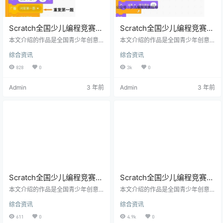
Scratch全国少儿编程竞赛获
Scratch全国少儿编程竞赛获
奖作品《时空穿越》解析下
奖作品《时空穿越》解析上
本文介绍的作品是全国青少年创意
本文介绍的作品是全国青少年创意
篇
编程与智能设计大赛创意编程比赛
篇
编程与智能设计大赛创意编程比赛
综合资讯
综合资讯
一等奖获得者江夷越同学的最新参
一等奖获得者江夷越同学的最新参
赛作品。 作品说明 一位天才创造了
赛作品。 作品说明 一位天才创造了
828
0
3k
0
许多发明，其中最强大的就是时空
许多发明，其中最强大的就是时空
传送门，它一共有三个按钮，按下
传送门，它一共有三个按钮，按下
Admin
3 年前
Admin
3 年前
随机按钮即可进行时空旅行，进行
随机按钮即可进行时空旅行，进行
时空穿越可以去到不同的时代哦，
时空穿越可以去到不同的时代哦，
在时空穿越的途中会有什么奇遇发
在时空穿越的途中会有什么奇遇发
生呢？事不宜迟，马上开展你的冒
生呢？事不宜迟，马上开展你的冒
险之旅吧。 正文 在上一篇文章中，
险之旅吧。 这篇文章，果冻老师带
我们学习了《时空穿越》游戏的前
领大家一起学习Scratch创意编程大
奏部分，天才科学家展示了他发明
赛小学1-3年级组一等奖获…
的…
Scratch全国少儿编程竞赛获
Scratch全国少儿编程竞赛获
奖作品《记忆碎片》解析下
奖作品《记忆碎片》解析上
本文介绍的作品是全国青少年创意
本文介绍的作品是全国青少年创意
篇
编程与智能设计大赛创意编程比赛
篇
编程与智能设计大赛创意编程比赛
综合资讯
综合资讯
一等奖获得者孙佳阅同学的最新参
一等奖获得者孙佳阅同学的最新参
赛作品。 作品说明 暑假里，我无意
赛作品。 作品说明 暑假里，我无意
611
0
4.9k
0
中被妈妈订阅的一期《三联生活周
中被妈妈订阅的一期《三联生活周