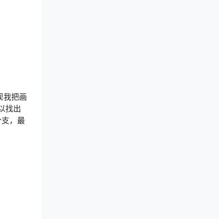
现我把画
以找出
分支，最