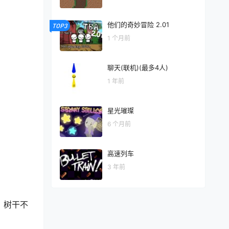
他们的奇妙冒险 2.01
TOP3
1 个月前
聊天(联机)(最多4人)
1 年前
星光璀璨
6 个月前
高速列车
3 年前
。树干不