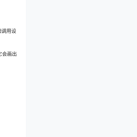
归调用设
它会画出